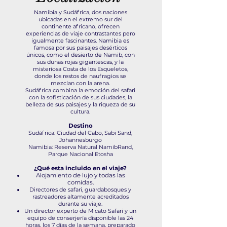
Namibia y Sudáfrica, dos naciones
ubicadas en el extremo sur del
continente africano, ofrecen
experiencias de viaje contrastantes pero
igualmente fascinantes. Namibia es
famosa por sus paisajes desérticos
únicos, como el desierto de Namib, con
sus dunas rojas gigantescas, y la
misteriosa Costa de los Esqueletos,
donde los restos de naufragios se
mezclan con la arena.
Sudáfrica combina la emoción del safari
con la sofisticación de sus ciudades, la
belleza de sus paisajes y la riqueza de su
cultura.
Destino
Sudáfrica: Ciudad del Cabo, Sabi Sand,
Johannesburgo
Namibia: Reserva Natural NamibRand,
Parque Nacional Etosha
¿Qué esta incluido en el viaje?
Alojamiento de lujo y todas las
comidas.
Directores de safari, guardabosques y
rastreadores altamente acreditados
durante su viaje.
Un director experto de Micato Safari y un
equipo de conserjería disponible las 24
horas, los 7 días de la semana, preparado