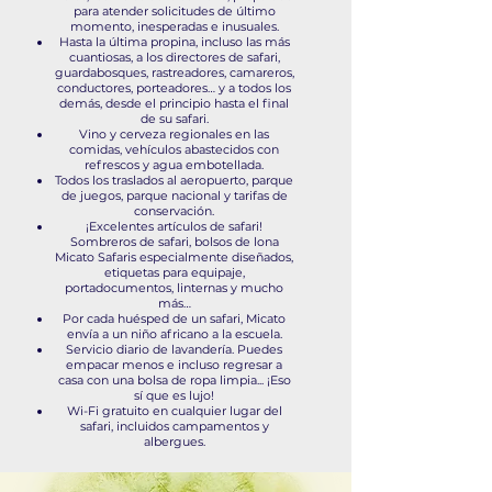
para atender solicitudes de último
momento, inesperadas e inusuales.
Hasta la última propina, incluso las más
cuantiosas, a los directores de safari,
guardabosques, rastreadores, camareros,
conductores, porteadores… y a todos los
demás, desde el principio hasta el final
de su safari.
Vino y cerveza regionales en las
comidas, vehículos abastecidos con
refrescos y agua embotellada.
Todos los traslados al aeropuerto, parque
de juegos, parque nacional y tarifas de
conservación.
¡Excelentes artículos de safari!
Sombreros de safari, bolsos de lona
Micato Safaris especialmente diseñados,
etiquetas para equipaje,
portadocumentos, linternas y mucho
más…
Por cada huésped de un safari, Micato
envía a un niño africano a la escuela.
Servicio diario de lavandería. Puedes
empacar menos e incluso regresar a
casa con una bolsa de ropa limpia... ¡Eso
sí que es lujo!
Wi-Fi gratuito en cualquier lugar del
safari, incluidos campamentos y
albergues.