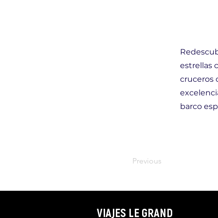
Redescubre
estrellas 
cruceros 
excelenci
barco esp
Previous
VIAJES LE GRAND