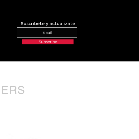
Suscríbete y actualízate
Subscribe
_________________________
NERS