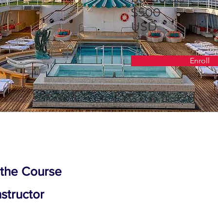
$500
USD
Enroll
 the Course
nstructor