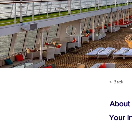
< Back
About
Your I