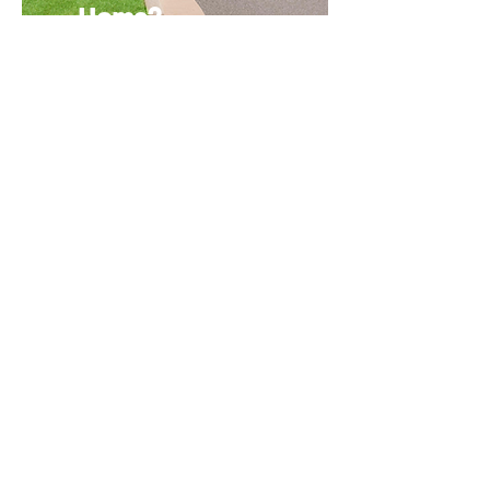
Home2
Suites
Augusta
3606
EXCHANG
E LANE,
AUGUSTA,
GA
El moderno Home2 Suites by
Hilton Augusta ofrece una
excelente ubicación en la zona
de Augusta Exchange, cerca de
centros comerciales, restaurantes
y opciones de entretenimiento.
Sus amplias suites son ideales
para la semana del Masters, ya
que cuentan con áreas de sala
independientes, cocineta
equipada y todas las
comodidades necesarias para