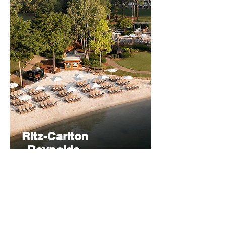
Ritz-Carlton
Reynolds,
Lake
Oconee
31 LAKE
OCONEE
TRAIL,
GREENSB