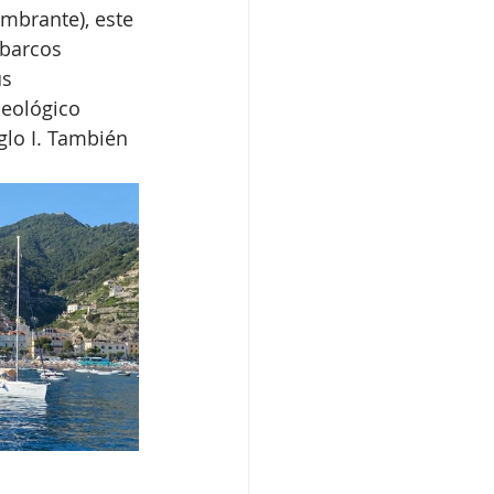
mbrante), este 
 barcos 
s 
eológico 
lo I. También 