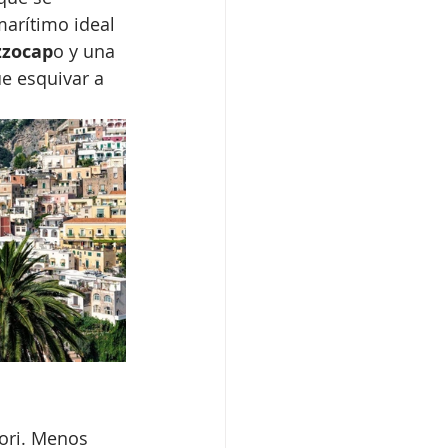
arítimo ideal 
zzocap
o y una 
e esquivar a 
nori. Menos 