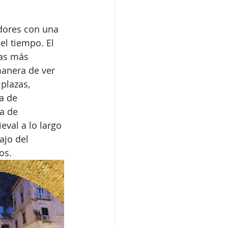
adores con una 
el tiempo. El 
tas más 
anera de ver 
plazas, 
a de 
a de 
val a lo largo 
ajo del 
os.