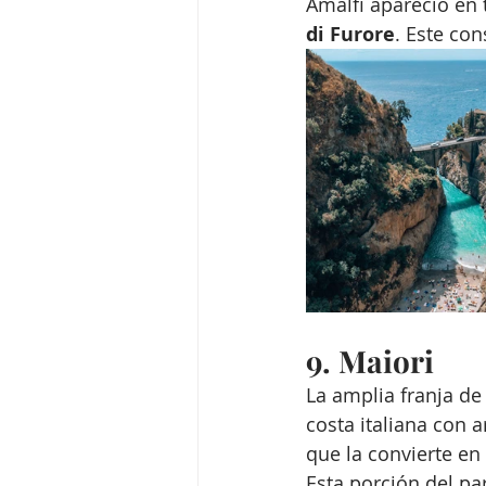
Amalfi apareció en 
di Furore
. Este con
9. Maiori 
La amplia franja d
costa italiana con a
que la convierte en
Esta porción del pa