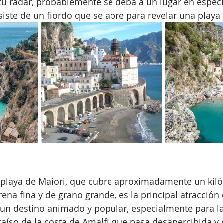
tu radar, probablemente se deba a un lugar en específ
siste de un fiordo que se abre para revelar una playa 
e playa de Maiori, que cubre aproximadamente un kil
rena fina y de grano grande, es la principal atracción 
 un destino animado y popular, especialmente para las
raíso de la costa de Amalfi que pasa desapercibida y 