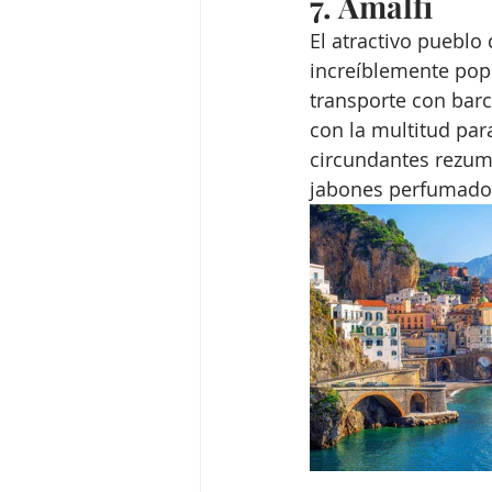
7. Amalfi
El atractivo puebl
increíblemente popu
transporte con bar
con la multitud para
circundantes rezum
jabones perfumados