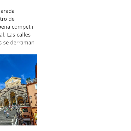
parada 
tro de 
pena competir 
al. Las calles 
rs se derraman 