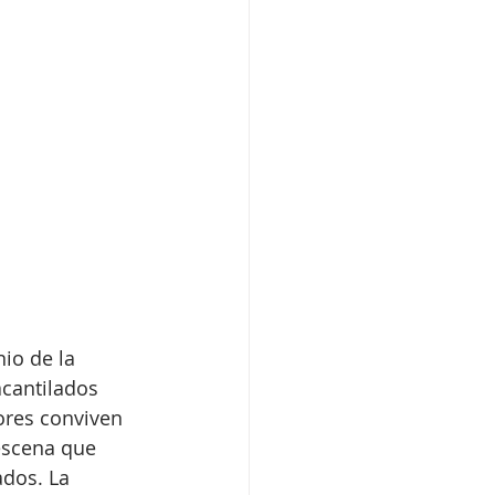
io de la 
acantilados 
ores conviven 
escena que 
dos. La 