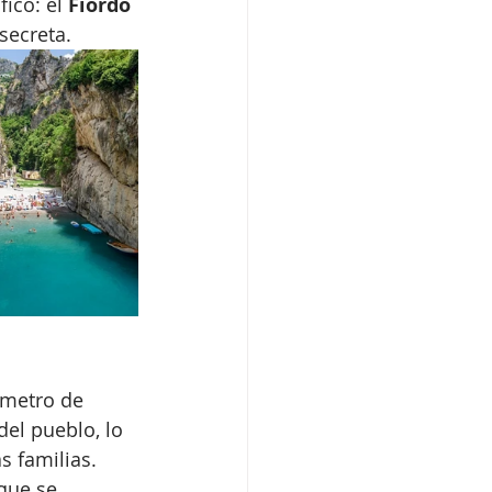
ico: el 
Fiordo 
secreta. 
ómetro de 
del pueblo, lo 
 familias. 
que se 