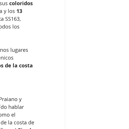
 sus 
coloridos 
 y los 
13 
ta SS163, 
odos los 
unos lugares 
énicos 
s de la costa 
Praiano y 
ído hablar 
omo el 
de la costa de 