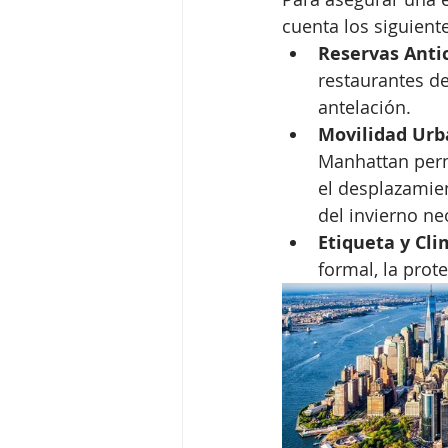
cuenta los siguient
Reservas Anti
restaurantes de
antelación.
Movilidad Urb
Manhattan perma
el desplazamien
del invierno n
Etiqueta y Cli
formal, la prote