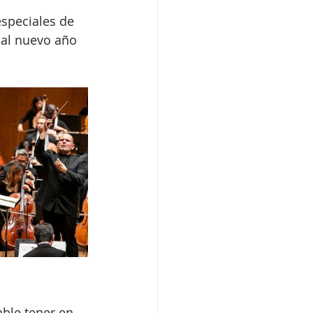
especiales de 
 al nuevo año 
ble tener en 