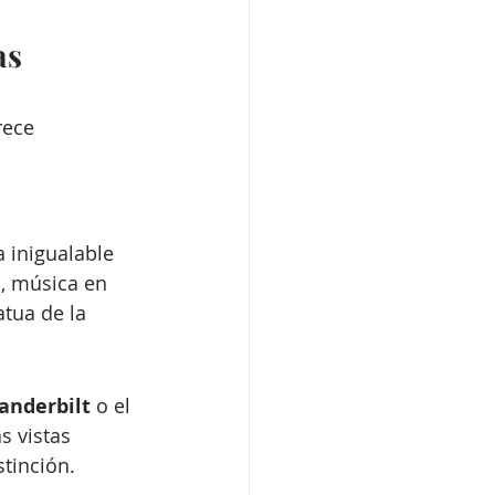
as 
rece 
 inigualable 
s, música en 
atua de la 
anderbilt
 o el 
 vistas 
tinción.