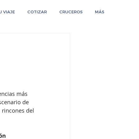
 VIAJE
COTIZAR
CRUCEROS
MÁS
iencias más 
scenario de 
s rincones del 
ón 