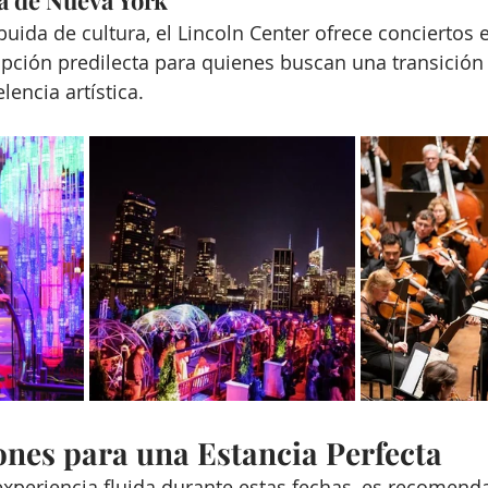
a de Nueva York
uida de cultura, el Lincoln Center ofrece conciertos 
opción predilecta para quienes buscan una transición
encia artística.
nes para una Estancia Perfecta
xperiencia fluida durante estas fechas, es recomenda