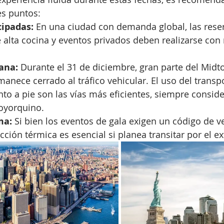
es puntos:
cipadas:
 En una ciudad con demanda global, las rese
 alta cocina y eventos privados deben realizarse con
ana:
 Durante el 31 de diciembre, gran parte del Midt
nece cerrado al tráfico vehicular. El uso del transpo
to a pie son las vías más eficientes, siempre conside
eoyorquino.
ma:
 Si bien los eventos de gala exigen un código de v
cción térmica es esencial si planea transitar por el ex