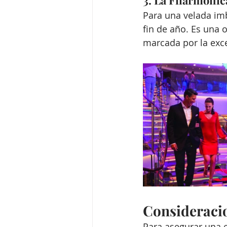
3. La Filarmónic
Para una velada imb
fin de año. Es una 
marcada por la excel
Consideracio
Para asegurar una e