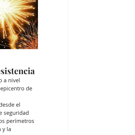
sistencia
 a nivel 
 epicentro de 
desde el 
e seguridad 
os perímetros 
 y la 