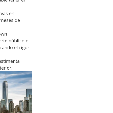
rvas en 
 meses de 
own 
rte público o 
rando el rigor 
estimenta 
terior.