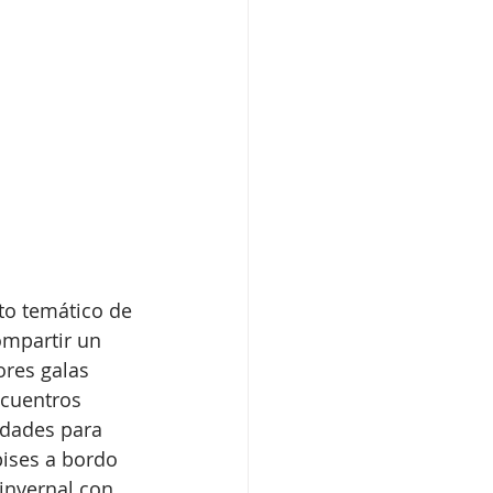
to temático de 
ompartir un 
res galas 
cuentros 
idades para 
pises a bordo 
invernal con 