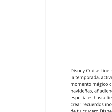
Disney Cruise Line 
la temporada, activ
momento mágico con
navideñas, añadien
especiales hasta fi
crear recuerdos ino
de tu crucero Disne