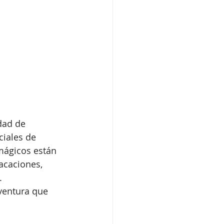
dad de 
ciales de 
mágicos están 
acaciones, 
. 
ventura que 