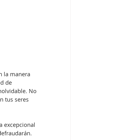
n la manera 
ad de 
nolvidable. No 
n tus seres 
a excepcional 
 defraudarán. 