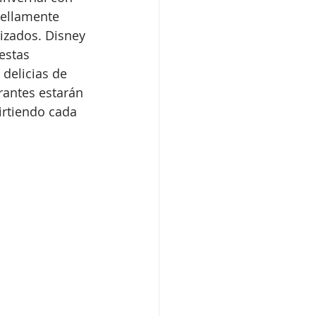
bellamente 
hizados. Disney 
estas 
 delicias de 
rantes estarán 
rtiendo cada 