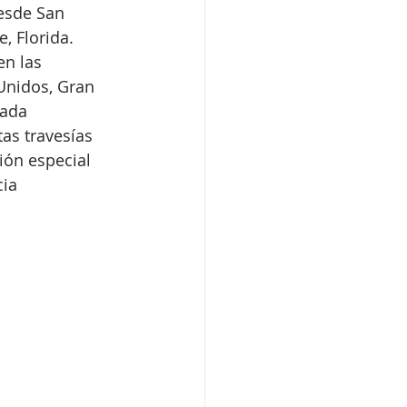
desde San 
, Florida. 
en las 
 Unidos, Gran 
vada 
as travesías 
ión especial 
ia 