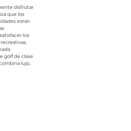
ente disfrutar 
za que los 
vidades están 
as 
atisfacer los 
recreativas, 
pada 
 golf de clase 
combina lujo, 