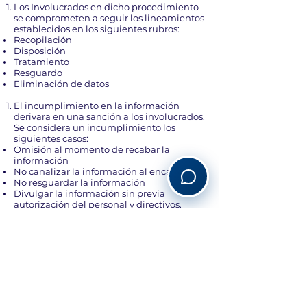
Los Involucrados en dicho procedimiento
se comprometen a seguir los lineamientos
establecidos en los siguientes rubros:
Recopilación
Disposición
Tratamiento
Resguardo
Eliminación de datos
El incumplimiento en la información
derivara en una sanción a los involucrados.
Se considera un incumplimiento los
siguientes casos:
Omisión al momento de recabar la
información
No canalizar la información al encargado
No resguardar la información
Divulgar la información sin previa
autorización del personal y directivos.
Vender o comerciar con la información
que este resguardo Viajes Le Grand SA de
CV.
Viajes Le Grand SA de CV establecerá las
sanciones correspondientes para el
incumplimiento de las políticas aquí
mencionadas, las cuales pueden ser desde
una falta administrativa, la suspensión del