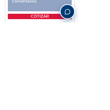
COTIZAR
VIAJES LE GRAND
SÍGUENOS
THE TRAVEL BLOG
Suscríbete y actualízate
Subscribe
______________________________________________________________________________________________________________