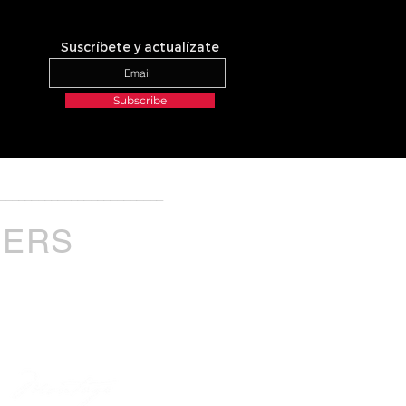
Suscríbete y actualízate
Subscribe
_________________________
NERS