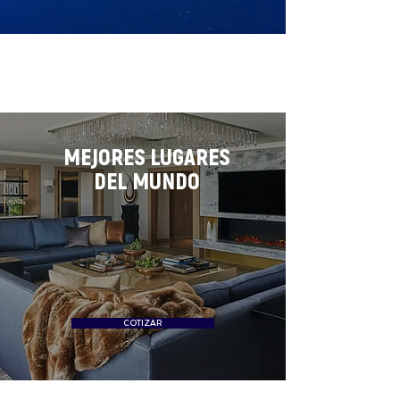
MEJORES LUGARES
DEL MUNDO
COTIZAR