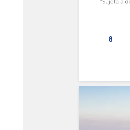
*Sujeta a d
8