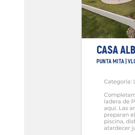
CASA AL
PUNTA MITA | V
Categoría: 
Completame
ladera de 
aquí. Las a
preparan e
piscina, dis
atardecer j