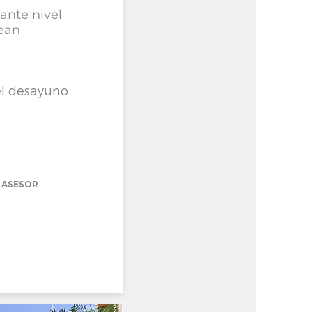
ante nivel
sean
el desayuno
 ASESOR