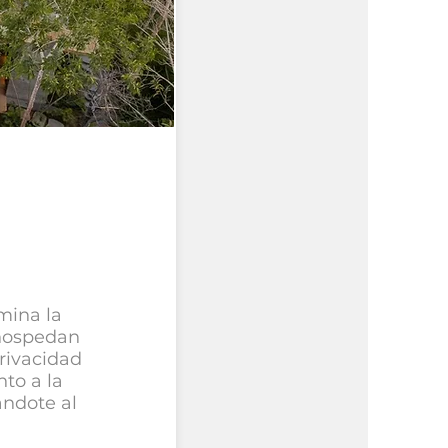
mina la
 hospedan
privacidad
to a la
jándote al